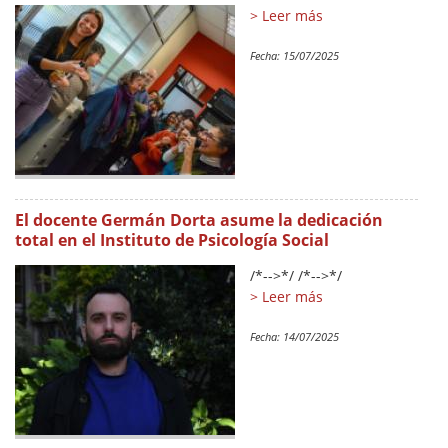
> Leer más
Fecha:
15/07/2025
El docente Germán Dorta asume la dedicación
total en el Instituto de Psicología Social
/*-->*/ /*-->*/
> Leer más
Fecha:
14/07/2025