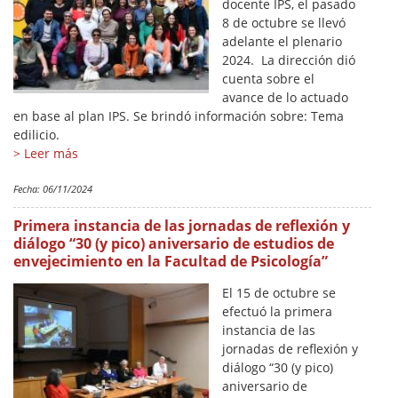
docente IPS, el pasado
8 de octubre se llevó
adelante el plenario
2024. La dirección dió
cuenta sobre el
avance de lo actuado
en base al plan IPS. Se brindó información sobre: Tema
edilicio.
> Leer más
Fecha:
06/11/2024
Primera instancia de las jornadas de reflexión y
diálogo “30 (y pico) aniversario de estudios de
envejecimiento en la Facultad de Psicología”
El 15 de octubre se
efectuó la primera
instancia de las
jornadas de reflexión y
diálogo “30 (y pico)
aniversario de