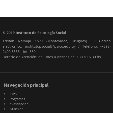
© 2019 Instituto de Psicología Social
Tristán Narvaja 1674 (Montevideo, Uruguay) / Correo
electrónico: institutopsocial@psico.edu.uy / Teléfono: (+598)
2400 8555 - Int. 330
Horario de Atención: de lunes a viernes de 9.30 a 16.30 hs.
Navegación principal
El IPS
Programas
Investigación
Extensión