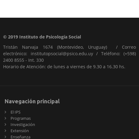
© 2019 Instituto de Psicología Social
Tristán Narvaja 1674 (Montevideo, Uruguay) / Correo
electrónico: institutopsocial@psico.edu.uy / Teléfono: (+598)
2400 8555 - Int. 330
Horario de Atención: de lunes a viernes de 9.30 a 16.30 hs.
Navegación principal
El IPS
Programas
Investigación
Extensión
Enseñanza