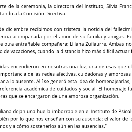
te de la ceremonia, la directora del Instituto, Silvia Fran
tando a la Comisión Directiva.
 de diciembre recibimos con tristeza la noticia del falleci
encia acompañada por el amor de su familia y amigas. P
de otra entrañable compañera: Liliana Zufiaurre. Ambas no
 de vacaciones, cuando la distancia hizo más difícil actuar f
idas encendieron en nosotras una luz, una de esas que ella
 importancia de las redes afectivas, cuidadoras y amorosa
ar a lo ausente. Allí se generó esta idea de homenajearlas,
referencia académica de cuidados y social. El homenaje f
as que se encargaron de una amorosa organización.
iliana dejan una huella imborrable en el Instituto de Psicol
ién por lo que nos enseñan con su ausencia: el valor de lo 
mos y a cómo sostenerlos aún en las ausencias.”