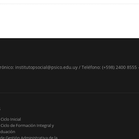
ónico: institutopsocial@psico.edu.uy / Teléfono: (+598) 2400 8555 -
.
s
Ciclo Inicial
 Ciclo de Formación Integral y
aduación
de Gestión Administrativa de la