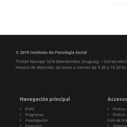
© 2019 Instituto de Psicología Social
Tristán Narvaja 1674 (Montevideo, Uruguay) / Correo electr
Horario de Atención: de lunes a viernes de 9.30 a 16.30 hs
Navegación principal
Acceso
El IPS
ProEva - 
Programas
ProEva -
Investigación
Ciclo de Gr
Extensión
Sistema 