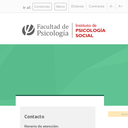
Pasar
Dislexia
Contraste
A-
A+
Contenido
Menú
Ir al:
al
contenido
principal
Hom
Contacto
Imagen/Af
Horario de atención: