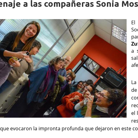
naje a las compañeras Sonia Mosq
El
So
pa
Zu
a 
sa
af
La
de
co
re
el
re
 que evocaron la impronta profunda que dejaron en este col