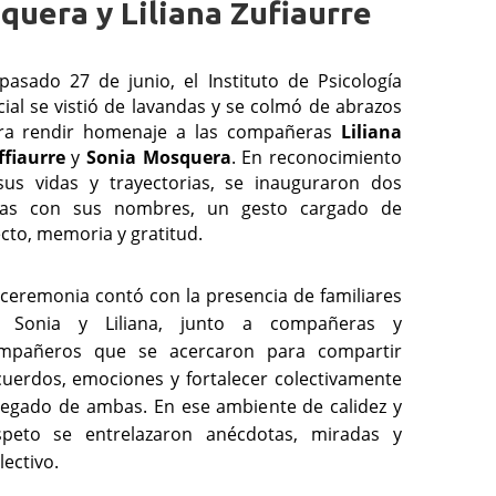
uera y Liliana Zufiaurre
 pasado 27 de junio, el Instituto de Psicología 
cial se vistió de lavandas y se colmó de abrazos 
ra rendir homenaje a las compañeras 
Liliana 
ffiaurre
 y 
Sonia Mosquera
. En reconocimiento 
sus vidas y trayectorias, se inauguraron dos 
las con sus nombres, un gesto cargado de 
ecto, memoria y gratitud.
 ceremonia contó con la presencia de familiares 
 Sonia y Liliana, junto a compañeras y 
mpañeros que se acercaron para compartir 
cuerdos, emociones y fortalecer colectivamente 
 legado de ambas. En ese ambiente de calidez y 
speto se entrelazaron anécdotas, miradas y 
ectivo.