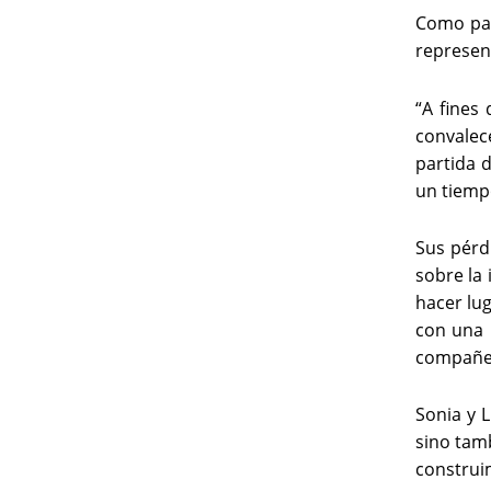
Como par
represen
“A fines
convalec
partida 
un tiempo
Sus pérd
sobre la
hacer lug
con una 
compañer
Sonia y L
sino tamb
construi