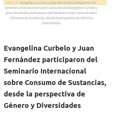
/
evangelina curbelo y juan fernandez participaron del
Home
Imagen/Afiche
seminario internacional sobre consumo de
Evangelina Curbelo y
Juan Fernández participaron del Seminario Internacional sobre
Consumo de Sustancias, desde la perspectiva de Género y
Diversidades
Evangelina Curbelo y Juan
Fernández participaron del
Seminario Internacional
sobre Consumo de Sustancias,
desde la perspectiva de
Género y Diversidades