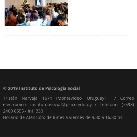
© 2019 Instituto de Psicología Social
Tristán Narvaja 1674 (Montevideo, Uruguay) / Correo
electrónico: institutopsocial@psico.edu.uy / Teléfono: (+598)
2400 8555 - Int. 330
Horario de Atención: de lunes a viernes de 9.30 a 16.30 hs.