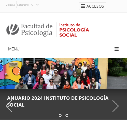
Pasar
Dislexia
Contraste
A-
A+
ACCESOS
al
contenido
principal
Navegación
principal
ANUARIO 2024 INSTITUTO DE PSICOLOGÍA
¡BIENVENIDAS Y BIENVENIDOS AL SITIO WEB
SOCIAL
DEL INSTITUTO DE PSICOLOGÍA SOCIAL!