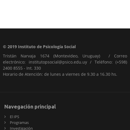
© 2019 Instituto de Psicología Social
Tristán Narvaja 1674 (Montevideo, Uruguay) / Correo
electrónico: institutopsocial@psico.edu.uy / Teléfono: (+598)
2400 8555 - Int. 330
Horario de Atención: de lunes a viernes de 9.30 a 16.30 hs.
Navegación principal
El IPS
Programas
Investigación